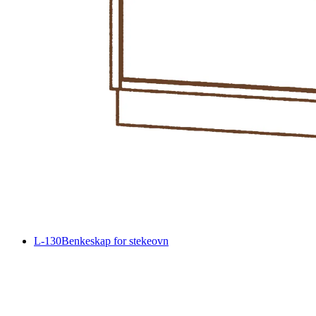
L-130
Benkeskap for stekeovn