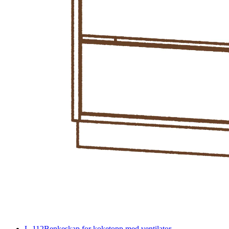
L-112
Benkeskap for koketopp med ventilator