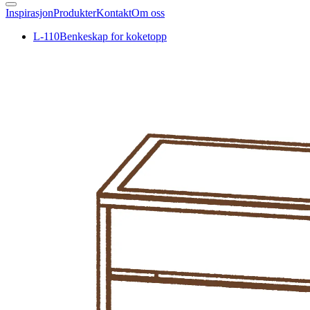
Inspirasjon
Produkter
Kontakt
Om oss
L-110
Benkeskap for koketopp