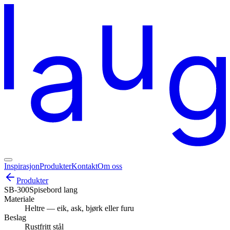
Inspirasjon
Produkter
Kontakt
Om oss
Produkter
SB-300
Spisebord lang
Materiale
Heltre — eik, ask, bjørk eller furu
Beslag
Rustfritt stål