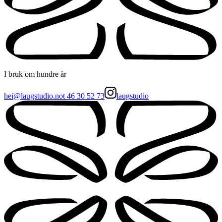
I bruk om hundre år
hei@laugstudio.no
t
46 30 52 73
laugstudio