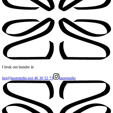
I bruk om hundre år
hei@laugstudio.no
t
46 30 52 73
laugstudio