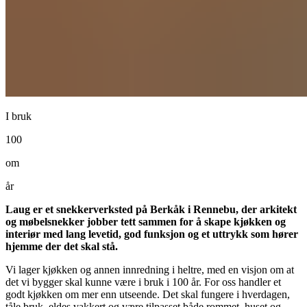
I bruk
100
om
år
Laug er et snekkerverksted på Berkåk i Rennebu, der arkitekt
og møbelsnekker jobber tett sammen for å skape kjøkken og
interiør med lang levetid, god funksjon og et uttrykk som hører
hjemme der det skal stå.
Vi lager kjøkken og annen innredning i heltre, med en visjon om at
det vi bygger skal kunne være i bruk i 100 år. For oss handler et
godt kjøkken om mer enn utseende. Det skal fungere i hverdagen,
tåle bruk, eldes vakkert og være tilpasset både rommet, huset og