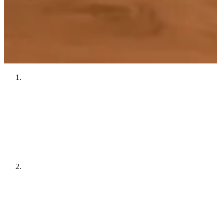
Prosessen starter med en samtale om hva du ønsker deg,
hvordan kjøkkenet skal brukes og hvilke mål og rammer som
gjelder for akkurat ditt rom. Du forteller oss om behov,
uttrykk, funksjoner og praktiske hensyn, og vi hjelper deg
med å se mulighetene.
Deretter tegner vi kjøkkenet ditt. Vi tar utgangspunkt i dine
ønsker, rommets kvaliteter og vår erfaring med materialer,