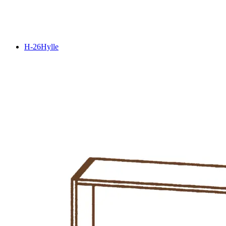
H-26
Hylle