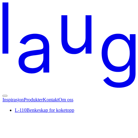
Inspirasjon
Produkter
Kontakt
Om oss
L-110
Benkeskap for koketopp