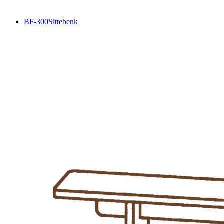
BF-300
Sittebenk