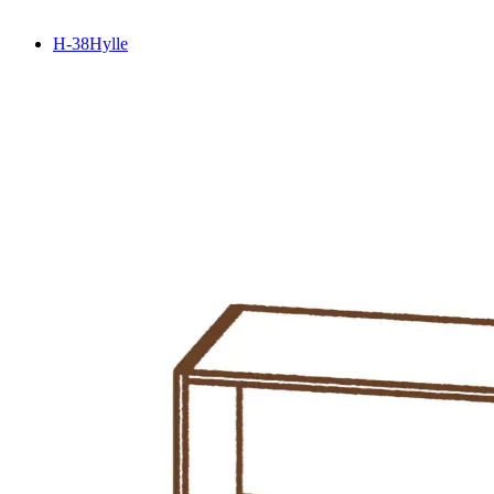
H-38
Hylle