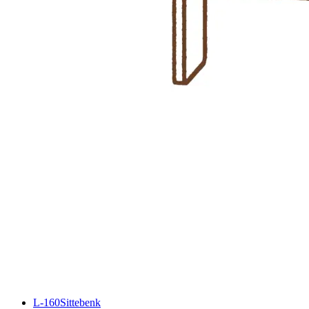
L-160
Sittebenk